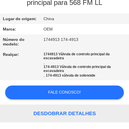
CONTROLE
principal para 568 FM LL
DA
Lugar de origem:
China
QUALIDADE
Marca:
OEM
BLOGUE
Número do
1744913 174-4913
modelo:
Realçar:
1744913 Válvula de controlo principal da
MAPA
escavadeira
,
DO
174-4913 Válvula de controlo principal da
escavadeira
SITE
,
174-4913 válvula de solenoide
FALE CONOSCO!
POLÍTICA
DE
PRIVACIDADE
DESDOBRAR DETALHES