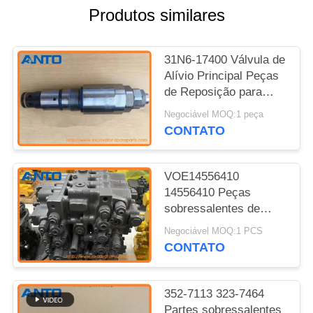
Produtos similares
31N6-17400 Válvula de
Alívio Principal Peças
de Reposição para
Escavadeira HYUNDAI
Negociável MOQ:1 peça
R210LC-7 R220LC-7
CONTATO
VOE14556410
14556410 Peças
sobressalentes de
escavadeiras de
Negociável MOQ:1 PCS
válvulas de comando
CONTATO
para EC460B EC460C
352-7113 323-7464
Partes sobressalentes