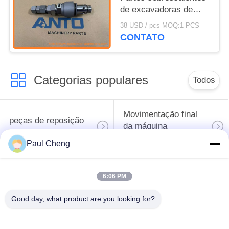
de excavadoras de
válvulas de alívio
38 USD / pcs MOQ:1 PCS
principais para C7.1 C9
CONTATO
330D
Categorias populares
Todos
Movimentação final
peças de reposição
da máquina
de escavadeira
escavadora
Paul Cheng
engrenagem do
peças de motor da
6:06 PM
balanço da máquina
máquina escavadora
escavadora
Good day, what product are you looking for?
Motor do curso da
Máquina escavadora