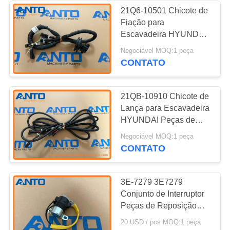
21Q6-10501 Chicote de
Fiação para
338
Escavadeira HYUNDAI
Rolamento da
Peças de Reposição
Negociável MOQ:1 peça
Compatível com
CONTATO
máquina
R140LC-9 R160LC-9
R210LC-9
escavadora
21QB-10910 Chicote de
Lança para Escavadeira
HYUNDAI Peças de
Reposição Compatível
524
Negociável MOQ:1 peça
com R480LC9S
CONTATO
bomba hidráulica da
R520LC9
máquina
3E-7279 3E7279
Conjunto de Interruptor
escavadora
Peças de Reposição
Magnéticas para
20 USD / pcs MOQ:1 peça
Motoniveladora para