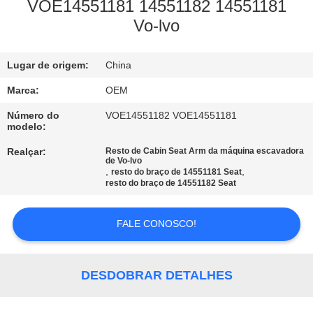
CONTROLE
VOE14551181 14551182 14551181
Vo-lvo
DA
QUALIDADE
Lugar de origem:
China
BLOGUE
Marca:
OEM
Número do
VOE14551182 VOE14551181
modelo:
MAPA
Realçar:
Resto de Cabin Seat Arm da máquina escavadora
DO
de Vo-lvo
,
,
resto do braço de 14551181 Seat
SITE
resto do braço de 14551182 Seat
FALE CONOSCO!
POLÍTICA
DE
PRIVACIDADE
DESDOBRAR DETALHES