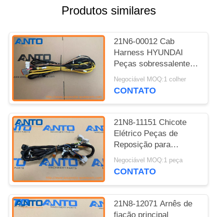
Produtos similares
21N6-00012 Cab
Harness HYUNDAI
Peças sobressalentes
de escavadeira
Negociável MOQ:1 colher
adequadas para R110-
CONTATO
7 R140LC-7
21N8-11151 Chicote
Elétrico Peças de
Reposição para
Escavadeira HYUNDAI
Negociável MOQ:1 peça
R140LC-7 R160LC-7
CONTATO
R180LC-7
21N8-12071 Arnês de
fiação principal