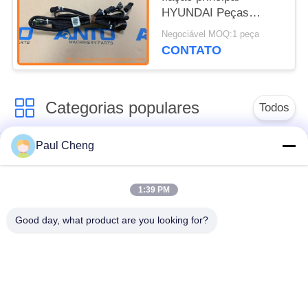
HYUNDAI Peças
sobressalentes de
Negociável MOQ:1 peça
escavadeira para
CONTATO
R210LC-7 R305-7
R320LC-7
Categorias populares
Todos
Paul Cheng
Movimentação final
peças de reposição
da máquina
de escavadeira
escavadora
1:39 PM
Good day, what product are you looking for?
engrenagem do
peças de motor da
balanço da máquina
máquina escavadora
escavadora
Motor do curso da
Máquina escavadora