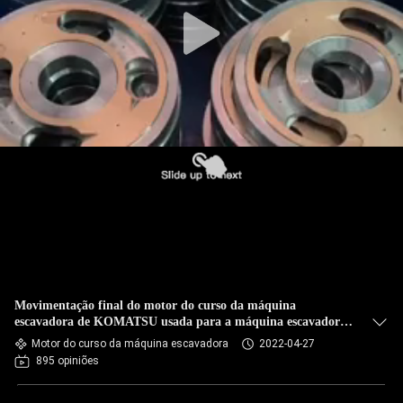
CONTROLE
DA
QUALIDADE
BLOGUE
MAPA
DO
SITE
POLÍTICA
Movimentação final do motor do curso da máquina
DE
escavadora de KOMATSU usada para a máquina escavadora
de KOMATSU PC45 PC50
Motor do curso da máquina escavadora
2022-04-27
PRIVACIDADE
895 opiniões